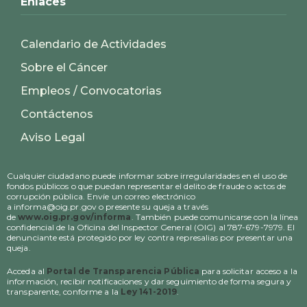
Enlaces
Calendario de Actividades
Sobre el Cáncer
Empleos / Convocatorias
Contáctenos
Aviso Legal
Cualquier ciudadano puede informar sobre irregularidades en el uso de
fondos públicos o que puedan representar el delito de fraude o actos de
corrupción pública. Envíe un correo electrónico
a informa@oig.pr.gov o presente su queja a través
de
www.oig.pr.gov/informa
. También puede comunicarse con la línea
confidencial de la Oficina del Inspector General (OIG) al 787-679-7979. El
denunciante está protegido por ley contra represalias por presentar una
queja.
Acceda al
Portal de Transparencia Pública
para solicitar acceso a la
información, recibir notificaciones y dar seguimiento de forma segura y
transparente, conforme a la
Ley 141-2019
.