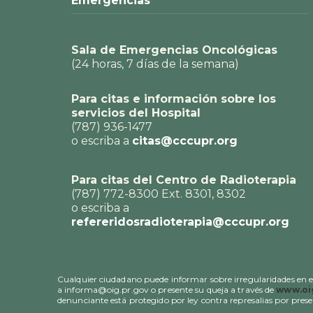
Emergencias
Sala de Emergencias Oncológicas
(24 horas, 7 días de la semana)
Para citas e información sobre los
servicios del Hospital
(787) 936-1477
o escriba a
citas@cccupr.org
Para citas del Centro de Radioterapia
(787) 772-8300 Ext. 8301, 8302
o escriba a
refereridosradioterapia@cccupr.org
Cualquier ciudadano puede informar sobre irregularidades en el 
a informa@oig.pr.gov o presente su queja a través de
www.oig
denunciante está protegido por ley contra represalias por pres