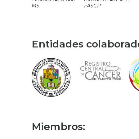
MS
FASCP
Entidades colaborad
Miembros: