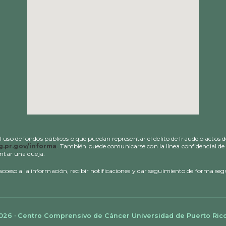
uso de fondos públicos o que puedan representar el delito de fraude o actos d
.pr.gov/informa
. También puede comunicarse con la línea confidencial de 
entar una queja.
 acceso a la información, recibir notificaciones y dar seguimiento de forma se
026 · Centro Comprensivo de Cáncer Universidad de Puerto Rico