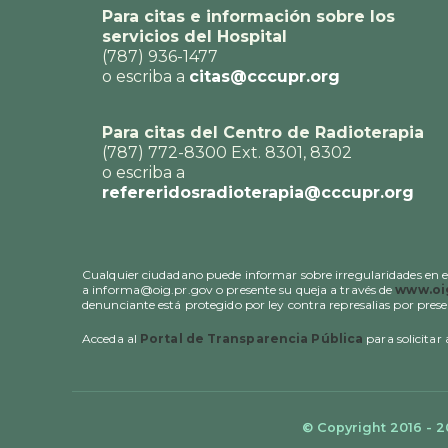
Para citas e información sobre los
servicios del Hospital
(787) 936-1477
o escriba a
citas@cccupr.org
Para citas del Centro de Radioterapia
(787) 772-8300 Ext. 8301, 8302
o escriba a
refereridosradioterapia@cccupr.org
Cualquier ciudadano puede informar sobre irregularidades en el 
a informa@oig.pr.gov o presente su queja a través de
www.oig
denunciante está protegido por ley contra represalias por pres
Acceda al
Portal de Transparencia Pública
para solicitar
© Copyright 2016 - 2