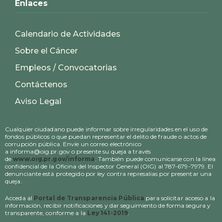
Enlaces
Calendario de Actividades
Sobre el Cáncer
Empleos / Convocatorias
Contáctenos
Aviso Legal
Cualquier ciudadano puede informar sobre irregularidades en el uso de
fondos públicos o que puedan representar el delito de fraude o actos de
corrupción pública. Envíe un correo electrónico
a informa@oig.pr.gov o presente su queja a través
de
www.oig.pr.gov/informa
. También puede comunicarse con la línea
confidencial de la Oficina del Inspector General (OIG) al 787-679-7979. El
denunciante está protegido por ley contra represalias por presentar una
queja.
Acceda al
Portal de Transparencia Pública
para solicitar acceso a la
información, recibir notificaciones y dar seguimiento de forma segura y
transparente, conforme a la
Ley 141-2019
.