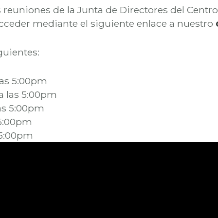
as reuniones de la Junta de Directores del Cent
cceder mediante el siguiente enlace a nuestro
guientes:
las 5:00pm
a las 5:00pm
las 5:00pm
 5:00pm
s 5:00pm