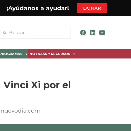
¡Ayúdanos a ayudar!
DONAR
PROGRAMAS
NOTICIAS Y RECURSOS
Vinci Xi por el
elnuevodia.com