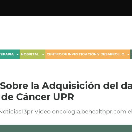
TERAPIA
HOSPITAL
CENTRO DE INVESTIGACIÓN Y DESARROLLO
obre la Adquisición del da 
 de Cáncer UPR
oticias13pr Video oncologia.behealthpr.com 