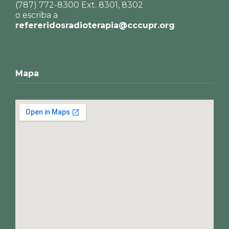
(787) 772-8300 Ext. 8301, 8302
o escriba a
refereridosradioterapia@cccupr.org
Mapa