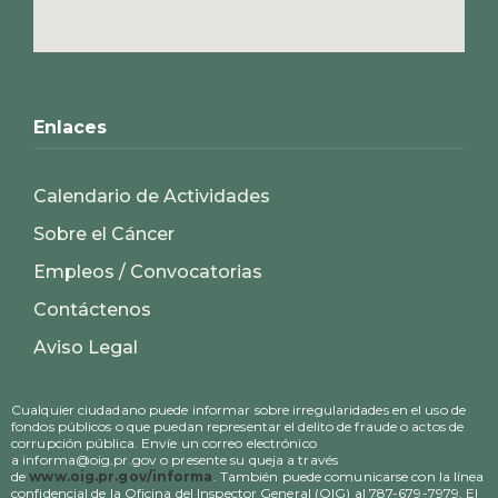
Enlaces
Calendario de Actividades
Sobre el Cáncer
Empleos / Convocatorias
Contáctenos
Aviso Legal
Cualquier ciudadano puede informar sobre irregularidades en el uso de
fondos públicos o que puedan representar el delito de fraude o actos de
corrupción pública. Envíe un correo electrónico
a informa@oig.pr.gov o presente su queja a través
de
www.oig.pr.gov/informa
. También puede comunicarse con la línea
confidencial de la Oficina del Inspector General (OIG) al 787-679-7979. El