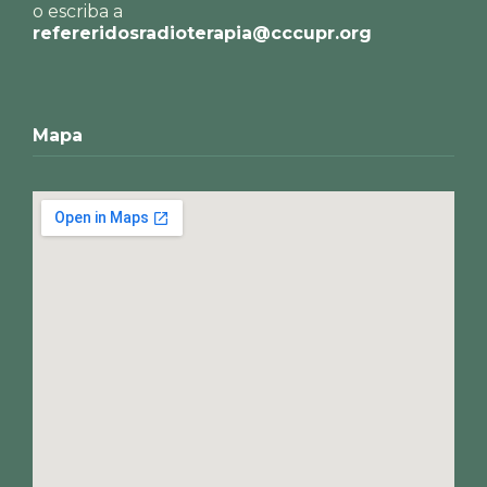
o escriba a
refereridosradioterapia@cccupr.org
Mapa