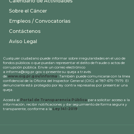
Calendario de Actividades
Sobre el Cáncer
Empleos / Convocatorias
Contáctenos
Aviso Legal
Cualquier ciudadano puede informar sobre irregularidades en el uso de
fondos públicos o que puedan representar el delito de fraude o actos de
corrupción pública. Envíe un correo electrónico
a informa@oig.pr.gov o presente su queja a través
de
www.oig.pr.gov/informa
. También puede comunicarse con la línea
confidencial de la Oficina del Inspector General (OIG) al 787-679-7979. El
denunciante está protegido por ley contra represalias por presentar una
queja.
Acceda al
Portal de Transparencia Pública
para solicitar acceso a la
información, recibir notificaciones y dar seguimiento de forma segura y
transparente, conforme a la
Ley 141-2019
.