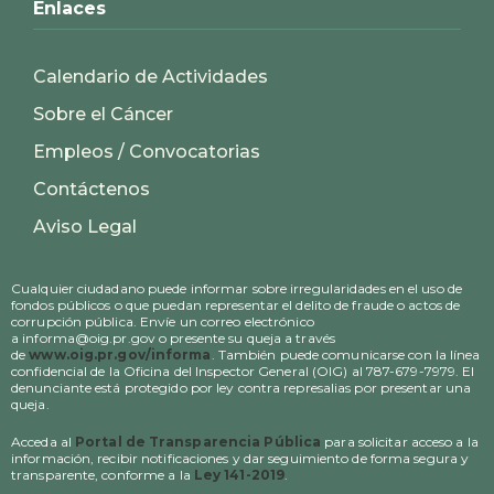
Enlaces
Calendario de Actividades
Sobre el Cáncer
Empleos / Convocatorias
Contáctenos
Aviso Legal
Cualquier ciudadano puede informar sobre irregularidades en el uso de
fondos públicos o que puedan representar el delito de fraude o actos de
corrupción pública. Envíe un correo electrónico
a informa@oig.pr.gov o presente su queja a través
de
www.oig.pr.gov/informa
. También puede comunicarse con la línea
confidencial de la Oficina del Inspector General (OIG) al 787-679-7979. El
denunciante está protegido por ley contra represalias por presentar una
queja.
Acceda al
Portal de Transparencia Pública
para solicitar acceso a la
información, recibir notificaciones y dar seguimiento de forma segura y
transparente, conforme a la
Ley 141-2019
.